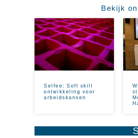
Bekijk on
Selfee: Soft skill
W
ontwikkeling voor
s
arbeidskansen
M
H
S