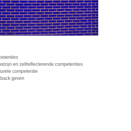
petenties
tzijn en zelfreflecterende competenties
turele competentie
dback geven