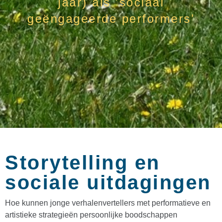
jaar) als 'sociaal
geëngageerde performers'
Storytelling en
sociale uitdagingen
Hoe kunnen jonge verhalenvertellers met performatieve en
artistieke strategieën persoonlijke boodschappen