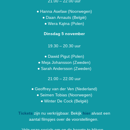
21.00 – 22.00 uur
●
Hanna
Asefaw
(Noorwegen)
●
Daan
Arnauts (België)
●
Wera Kątna (Polen)
Dinsdag 5 november
19.30 – 20.30 uur
●
Dawid
Pigut (Polen)
●
Meja Johansson (Zweden)
●
Sarah Andersson (Zweden)
21:00 – 22.00 uur
●
Geoffrey van der Ven (Nederland)
●
Seimen Tobias (Noorwegen)
●
Winter De Cock (België)
Tickets
zijn nu verkrijgbaar. Bekijk
hier
alvast een
aantal filmpjes over de voorstellingen.
Volg onze socials om op de hoogte te blijven.