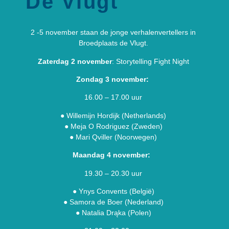
De Vlugt
2 -5 november staan de jonge verhalenvertellers in
Broedplaats de Vlugt.
Zaterdag 2 november
: Storytelling Fight Night
Zondag 3 november:
16.00 – 17.00 uur
●
Willemijn
Hordijk (Netherlands)
●
Meja O
Rodriguez
(Zweden)
●
Mari
Qviller (Noorwegen)
Maandag 4 november:
19.30 – 20.30 uur
●
Ynys Convents (België)
●
Samora de Boer (Nederland)
●
Natalia Drąka (Polen)