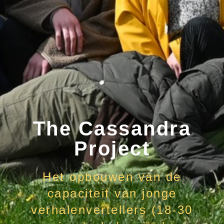
The Cassandra
Project
Het opbouwen van de
capaciteit van jonge
verhalenvertellers (18-30