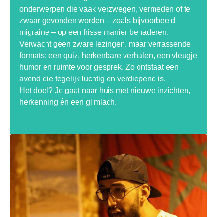
onderwerpen die vaak verzwegen, vermeden of te
zwaar gevonden worden – zoals bijvoorbeeld
migraine – op een frisse manier benaderen.
Verwacht geen zware lezingen, maar verrassende
formats: een quiz, herkenbare verhalen, een vleugje
humor en ruimte voor gesprek. Zo ontstaat een
avond die tegelijk luchtig en verdiepend is.
Het doel? Je gaat naar huis met nieuwe inzichten,
herkenning én een glimlach.