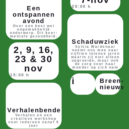
20:00 h
Een
ontspannen
avond
Over een best wel
ongemakkelijk
onderwerp. Dit keer:
mentale gezondheid.
Schaduwziek
2, 9, 16,
Sylvia Wardenaar
neemt ons mee naar
vijftien intense jaren
23 & 30
waarin zij niet alleen
opgroeide, maar ook
de zorg voor haar
nov
moeder op zich nam
15:00 h
i
Breen-
nieuwwe
Verhalenbende
Verhalen en een
creatieve workshop
voor iedereen vanaf 6
jaar