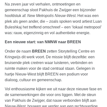
Na zeven jaar vol verhalen, ontmoetingen en
gemeenschap sloot Pakhuis de Zwijger een bijzonder
hoofdstuk af:
New Metropolis Nieuw-West
. Het was een
plek als geen ander, die – zoals spoken word artiest Luan
Buleshkaj het treffend omschreef – een ‘lokaal metropool’
was: rauw, eigenzinnig en vol authentieke energie.
Een nieuwe start: van NMNW naar BREEN
Onder de naam
BREEN
zetten Storytelling Centre en
Kringwijs dit werk voort. De missie blijft dezelfde: een
bruisende plek creëren waar luisteren, verbinden en
ruimte maken voor de stad centraal staan. Gelegen in
hartje Nieuw-West blijft BREEN een podium voor
dialoog, cultuur en gemeenschap.
Vol enthousiasme kijken we uit naar deze nieuwe fase en
de samenwerkingen die voor ons liggen. Met de steun
van Pakhuis de Zwijger, dat nauw verbonden blijft aan
Nieuw-West, bouwen we verder aan een rechtvaardige,