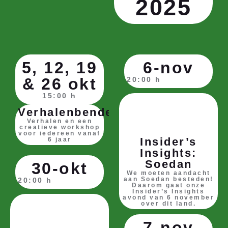
2025
5, 12, 19
6-nov
& 26 okt
20:00 h
15:00 h
Verhalenbende
Verhalen en een
creatieve workshop
voor iedereen vanaf
Insider’s
6 jaar
Insights:
Soedan
30-okt
We moeten aandacht
aan Soedan besteden!
20:00 h
Daarom gaat onze
Insider’s Insights
avond van 6 november
over dit land.
7-nov