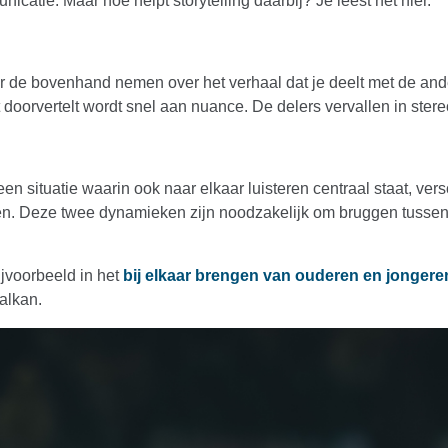
catie. Maar hoe helpt storytelling daarbij? Je leest het hier.
er de bovenhand nemen over het verhaal dat je deelt met de ande
t doorvertelt wordt snel aan nuance. De delers vervallen in ster
n situatie waarin ook naar elkaar luisteren centraal staat, ver
typen. Deze twee dynamieken zijn noodzakelijk om bruggen tuss
ijvoorbeeld in het
bij elkaar brengen van ouderen en jongere
alkan.