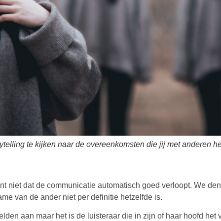
ytelling te kijken naar de overeenkomsten die jij met anderen he
ekent niet dat de communicatie automatisch goed verloopt. We d
e van de ander niet per definitie hetzelfde is.
elden aan maar het is de luisteraar die in zijn of haar hoofd het